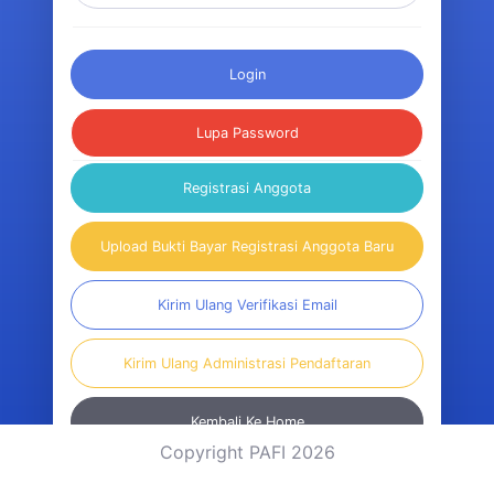
Login
Lupa Password
Registrasi Anggota
Upload Bukti Bayar Registrasi Anggota Baru
Kirim Ulang Verifikasi Email
Kirim Ulang Administrasi Pendaftaran
Kembali Ke Home
Copyright PAFI 2026